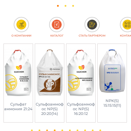
О КОМПАНИИ
КАТАЛОГ
СТАТЬ ПАРТНЕРОМ
КОНТА
NPK(S)
-
Сульфат
Сульфоаммоф
Сульфоаммоф
15:15:15(11)
аммония 21:24
ос NP(S)
ос NP(S)
20:20(14)
16:20:12