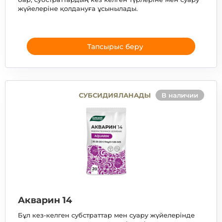
жүйелеріне қолдануға ұсынылады.
Тапсырыс беру
СУБСИДИЯЛАНАДЫ
В наличии
Акварин 14
Бұл кез-келген субстраттар мен суару жүйелерінде