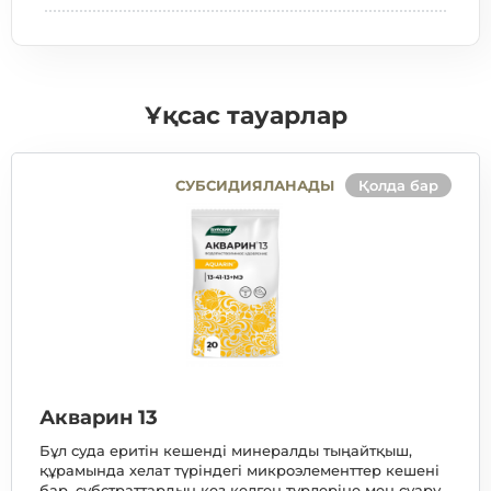
Ұқсас тауарлар
СУБСИДИЯЛАНАДЫ
Қолда бар
Акварин 13
Бұл суда еритін кешенді минералды тыңайтқыш,
құрамында хелат түріндегі микроэлементтер кешені
бар, субстраттардың кез келген түрлеріне мен суару