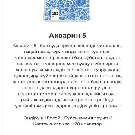
Акварин 5
Акварин 5 - бұл суда еритін кешенді минералды
тыңайтқыш, құрамында хелат түріндегі
микроэлементтер кешені бар, субстраттардың
кез келген түрлеріне мен суару жүйелеріне
қолдануға ұсынылады. Кез келген суару және
суландыру жүйелерін пайдалана отырып, ашық
және қорғалған топырақта егістік, бақша, сәндік,
көкөніс дақылдарын қоректендіру үшін,
пестицидтермен емдеу және қолайсыз ауа-
райы жағдайында антистрессант ретінде
түзетуші тамырсыз қоректендіру үшін арналған.
Өндіруші: Ресей, "Буйск химия зауыты"
Қаптама, салмағы: 20 кг қаптар