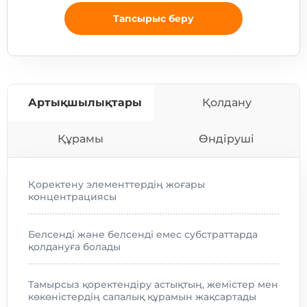
Тапсырыс беру
Артықшылықтары
Қолдану
Құрамы
Өндіруші
Қоректену элементтердің жоғары
концентрациясы
Белсенді және белсенді емес субстраттарда
қолдануға болады
Тамырсыз қоректендіру астықтың, жемістер мен
көкөністердің сапалық құрамын жақсартады