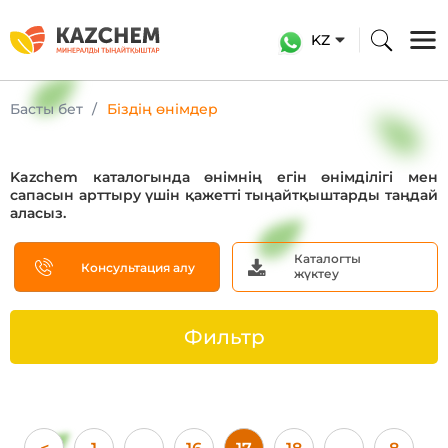
KZ
Басты бет
Біздің өнімдер
Kazchem каталогында өнімнің егін өнімділігі мен
сапасын арттыру үшін қажетті тыңайтқыштарды таңдай
аласыз.
Каталогты
Консультация алу
жүктеу
Фильтр