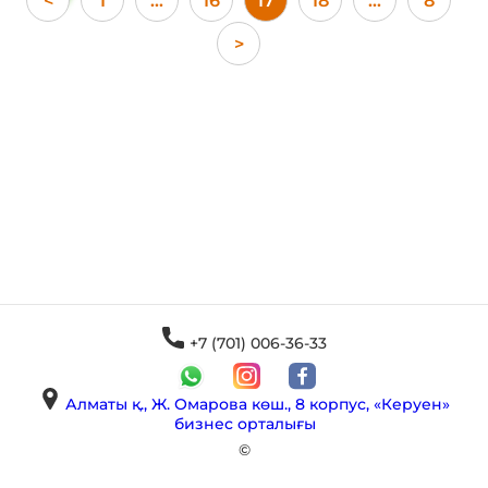
<
1
...
16
17
18
...
8
>
+7 (701) 006-36-33
Алматы қ., Ж. Омарова көш., 8 корпус, «Керуен»
бизнес орталығы
©