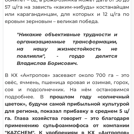
57 ц/га на зависть «каким-нибудь» костанайцам
или карагандинцам, для которых и 12 ц/га по
яровым зерновым – великая победа.
"Никакие объективные трудности и
организационные трансформации,
на нашу жизнестойкость не
повлияли", - гордо делится
Владислав Борисович.
В КХ «Антропов» засевают около 700 га – это
овёс, ячмень, пшеница яровая и озимая, горох,
соя и подсолнечник. На нём остановимся
подробнее. В
прошлом году «солнечный
цветок», будучи самой прибыльной культурой
для региона, показал прибавку в среднем 5 ц/
га. Глава хозяйства говорит – это благодаря
применению сульфоаммофоса от компании
"KAZCHEM". К удобрениям в КХ «Антропов»